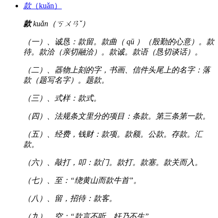
款
（kuǎn）
款
kuǎn（ㄎㄨㄢˇ）
（一）、诚恳：款留。款曲（ qū ）（殷勤的心意）。款
待。款洽（亲切融洽）。款诚。款语（恳切谈话）。
（二）、器物上刻的字，书画、信件头尾上的名字：落
款（题写名字）。题款。
（三）、式样：款式。
（四）、法规条文里分的项目：条款。第三条第一款。
（五）、经费，钱财：款项。款额。公款。存款。汇
款。
（六）、敲打，叩：款门。款打。款塞。款关而入。
（七）、至：“绕黄山而款牛首”。
（八）、留，招待：款客。
（九）、空：“款言不听，奸乃不生”。