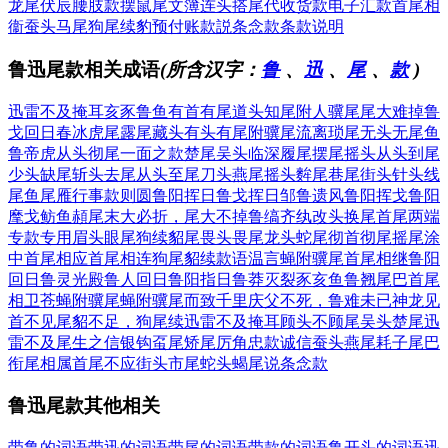
龙尾伏辰
腰肢款摆
鼠尾文簿
连头搭尾
代收货款
电子汇款
首尾相
衞
蚕头马尾
狗尾续豹
预付账款
説条念款
条款说明
鲁迅尾款相关成语
(所含汉字：
鲁
、
迅
、
尾
、
款
)
迅雷不及掩耳
亥豕鲁鱼
有首有尾
道头知尾
附人骥尾
尾大难掉
鲁
戈回日
春冰虎尾
露尾藏头
有头有尾
附骥尾
流离琐尾
无头无尾
鱼
鲁帝虎
从头彻尾
一面之款
楚尾吴头
临深履尾
摆尾摇头
从头到尾
少头缺尾
斩头去尾
从头至尾
刀头燕尾
摇头麰尾
巷尾街头
针头线
尾
鱼尾雁行
事款则圆
鲁阳挥日
鲁戈挥日
邹鲁遗风
鲁阳挥戈
鲁阳
麾戈
鲂鱼頳尾
末大必折，尾大不掉
鲁缟齐纨
改头换尾
首尾两端
专款专用
眉头眼尾
狗续貂尾
畏头畏尾
龙头蛇尾
彻首彻尾
摇尾涂
中
首尾相应
首尾相连
狗尾貂续
款语温言
蝇附骥尾
首尾相继
鲁阳
回日
鲁灵光殿
鲁人回日
鲁阳指日
鲁莽灭裂
豕亥鱼鲁
翘尾巴
首尾
相卫
苍蝇附骥尾
蝇附骥尾而致千里
庆父不死，鲁难未已
神龙见
首不见尾
貂不足，狗尾续
迅雷不及掩耳
顾头不顾尾
吴头楚尾
迅
雷不及
尾生之信
银钩虿尾
矫尾厉角
忠款诚信
蚕头燕尾
耗子尾巴
衔尾相属
首尾不应
街头市尾
蛇头蝎尾
说条念款
鲁迅尾款其他相关
带鲁的词语
带迅的词语
带尾的词语
带款的词语
鲁开头的词语
迅