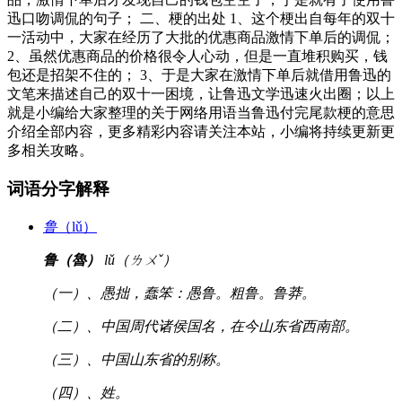
迅口吻调侃的句子； 二、梗的出处 1、这个梗出自每年的双十
一活动中，大家在经历了大批的优惠商品激情下单后的调侃；
2、虽然优惠商品的价格很令人心动，但是一直堆积购买，钱
包还是招架不住的； 3、于是大家在激情下单后就借用鲁迅的
文笔来描述自己的双十一困境，让鲁迅文学迅速火出圈；以上
就是小编给大家整理的关于网络用语当鲁迅付完尾款梗的意思
介绍全部内容，更多精彩内容请关注本站，小编将持续更新更
多相关攻略。
词语分字解释
鲁
（lǔ）
鲁（魯）
lǔ（ㄌㄨˇ）
（一）、愚拙，蠢笨：愚鲁。粗鲁。鲁莽。
（二）、中国周代诸侯国名，在今山东省西南部。
（三）、中国山东省的别称。
（四）、姓。