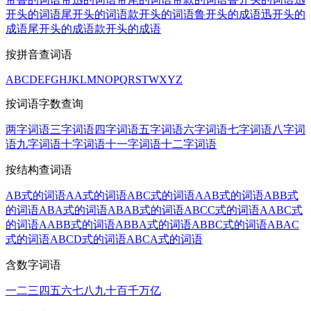
开头的词语
尾开头的词语
款开头的词语
鲁开头的成语
迅开头的
成语
尾开头的成语
款开头的成语
按拼音查词语
A
B
C
D
E
F
G
H
J
K
L
M
N
O
P
Q
R
S
T
W
X
Y
Z
按词语字数查询
两字词语
三字词语
四字词语
五字词语
六字词语
七字词语
八字词
语
九字词语
十字词语
十一字词语
十二字词语
按结构查词语
AB式的词语
AA式的词语
ABC式的词语
AAB式的词语
ABB式
的词语
ABA式的词语
ABAB式的词语
ABCC式的词语
AABC式
的词语
AABB式的词语
ABBA式的词语
ABBC式的词语
ABAC
式的词语
ABCD式的词语
ABCA式的词语
含数字词语
一
二
三
四
五
六
七
八
九
十
百
千
万
亿