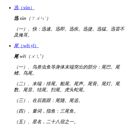
迅
（xùn）
迅
xùn（ㄒㄨㄣˋ）
（一）、快：迅速。迅即。迅疾。迅捷。迅猛。迅雷不
及掩耳。
尾
（wěi yǐ）
尾
wěi（ㄨㄟˇ）
（一）、鸟兽虫鱼等身体末端突出的部分：尾巴。尾
鳍。鸟尾。
（二）、末端：排尾。船尾。尾声。尾骨。尾灯。尾
数。尾音。结尾。扫尾。虎头蛇尾。
（三）、在后面跟：尾随。尾追。
（四）、量词，指鱼：三尾鱼。
（五）、星名，二十八宿之一。