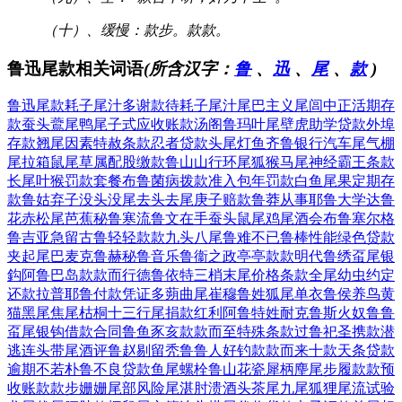
（十）、缓慢：款步。款款。
鲁迅尾款相关词语
(所含汉字：
鲁
、
迅
、
尾
、
款
)
鲁迅尾款
耗子尾汁
多谢款待
耗子尾汁
尾巴主义
尾闾中正
活期存
款
蚕头鷰尾
鸭尾子式
应收账款
汤阁鲁玛
叶尾壁虎
助学贷款
外埠
存款
翘尾因素
特赦条款
忍者贷款
头尾灯鱼
齐鲁银行
汽车尾气
棚
尾拉箱
鼠尾草属
配股缴款
鲁山山行
环尾狐猴
马尾神经
霸王条款
长尾叶猴
罚款套餐
布鲁菌病
拨款准入
包年罚款
白鱼尾果
定期存
款
鲁姑弃子
没头没尾
去头去尾
庚子赔款
鲁莽从事
耶鲁大学
达鲁
花赤
松尾芭蕉
秘鲁寒流
鲁文在手
蚕头鼠尾
鸡尾酒会
布鲁塞尔
格
鲁吉亚
急留古鲁
轻轻款款
九头八尾
鲁难不已
鲁棒性能
绿色贷款
夹起尾巴
麦克鲁赫
秘鲁音乐
鲁衞之政
亭亭款款
明代鲁绣
虿尾银
鈎
阿鲁巴岛
款款而行
德鲁依特
三梢末尾
价格条款
全尾幼虫
约定
还款
拉普耶鲁
付款凭证
多蒴曲尾
崔穆鲁姓
狐尾单衣
鲁侯养鸟
黄
猫黑尾
焦尾枯桐
十三行尾
捐款红利
阿鲁特姓
耐克鲁斯
火奴鲁鲁
虿尾银钩
借款合同
鲁鱼豕亥
款款而至
特殊条款
过鲁祀圣
携款潜
逃
连头带尾
酒评鲁赵
剔留秃鲁
鲁人好钓
款款而来
十款天条
贷款
逾期
不若朴鲁
不良贷款
鱼尾螺栓
鲁山花瓷
犀柄麈尾
步履款款
预
收账款
款步姗姗
尾部风险
尾湛肘溃
酒头茶尾
九尾狐狸
尾流试验