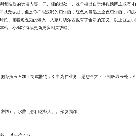
调侃性质的玩梗内容；二、梗的出处 1、这个梗出自于短视频博主成有才
雄可以受委屈，但是你不能踩我的切尔西，红色风暴遇上金色切尔西，和皮
特时代，随着短视频的爆火，大家对切尔西也有了全新的定义。以上就是小
本站，小编将持续更新更多相关攻略。
把骨角玉石加工制成器物，引申为在业务、思想各方面互相吸取长处，纠
系密切）。尔曹（你们这些人）。尔虞我诈。
徒跣，以头抢地尔”。