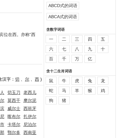
ABCD式的词语
ABCA式的词语
含数字词语
宾位在西。亦称“西
一
二
三
四
五
六
七
八
九
十
百
千
万
亿
含十二生肖词语
含汉字：
切
、
尔
、
西
)
鼠
牛
虎
兔
龙
蛇
马
羊
猴
鸡
人
切玉刀
老西儿
尔
莫西干
摩尔泥
狗
猪
滨
威尔士
西班牙
尼
喀布尔
扎伊尔
市
卡塔尔
尼泊尔
那
鄂尔多
西南亚