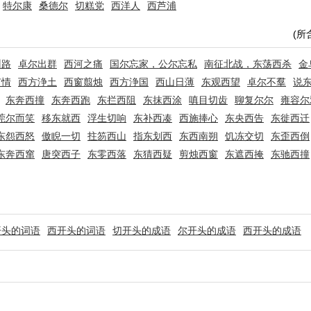
特尔康
桑德尔
切糕党
西洋人
西芦浦
(所
州路
卓尔出群
西河之痛
国尔忘家，公尔忘私
南征北战，东荡西杀
金
有情
西方浄土
西窗翦烛
西方浄国
西山日薄
东观西望
卓尔不羣
说
东奔西撞
东奔西跑
东拦西阻
东抹西涂
嗔目切齿
聊复尔尔
雍容尔
莞尔而笑
移东就西
浮生切响
东补西凑
西施捧心
东央西告
东徙西迁
东怨西怒
傲睨一切
拄笏西山
指东划西
东西南朔
饥冻交切
东歪西倒
东奔西窜
唐突西子
东零西落
东猜西疑
剪烛西窗
东遮西掩
东驰西撞
开头的词语
西开头的词语
切开头的成语
尔开头的成语
西开头的成语