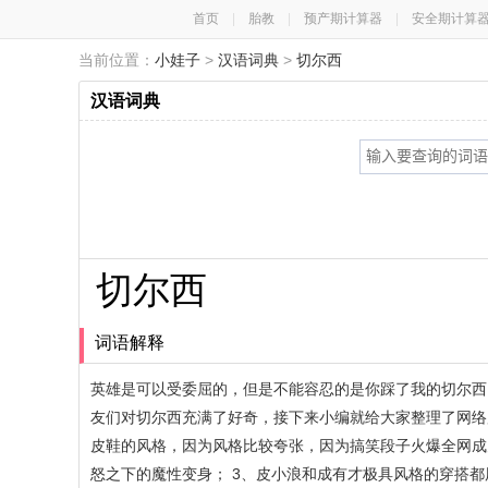
首页
|
胎教
|
预产期计算器
|
安全期计算
当前位置：
小娃子
>
汉语词典
>
切尔西
汉语词典
切尔西
词语解释
英雄是可以受委屈的，但是不能容忍的是你踩了我的切尔西
友们对切尔西充满了好奇，接下来小编就给大家整理了网络
皮鞋的风格，因为风格比较夸张，因为搞笑段子火爆全网成
怒之下的魔性变身； 3、皮小浪和成有才极具风格的穿搭都