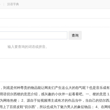
器
|
汉语字典
查询
输入要查询的词语或拼音。
，到底是何种尊贵的物品能让网友们产生这么大的怨气呢？也是音乐成有才
用语切尔西梗的意思介绍，感兴趣的小伙伴一起看看吧。一、梗的意思 1
为网络热梗； 2、源自于短视频博主成有才的作品当中，当自己的切尔西
用上了百搭皮鞋“切尔西”，所以也成为了魅力男人的象征物品； 4、在网