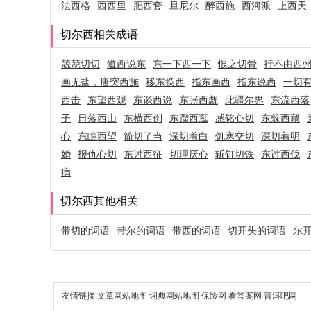
法西格
西西里
肥西套
旦尼尔
醉西施
西河派
上西天
切尔西相关成语
兢兢切切
道西说东
东一下西一下
恨之切骨
行不由西
画无盐，唐突西施
移东换西
指东画西
指东说西
一切
西击
东望西观
东谈西说
东张西觑
此疆尔界
东流西落
子
日落西山
东横西倒
东蹓西逛
感铭心切
东躲西藏
心
东瞧西望
简切了当
深切着白
饥寒交切
深切着明
婚
报仇心切
东讨西征
切理厌心
斩钉切铁
东讨西伐
病
切尔西其他相关
带切的词语
带尔的词语
带西的词语
切开头的词语
尔
友情链接:
文章网站地图
词典网站地图
保险网
看答案网
普洱吧网