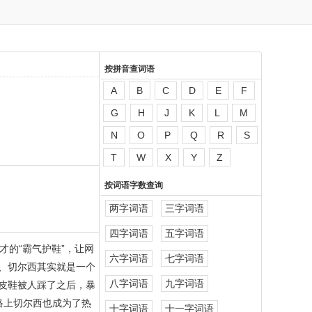
按拼音查词语
A
B
C
D
E
F
G
H
J
K
L
M
N
O
P
Q
R
S
T
W
X
Y
Z
按词语字数查询
两字词语
三字词语
四字词语
五字词语
的“霸气护鞋”，让网
六字词语
七字词语
、切尔西其实就是一个
八字词语
九字词语
皮鞋被人踩了之后，暴
络上切尔西也成为了热
十字词语
十一字词语