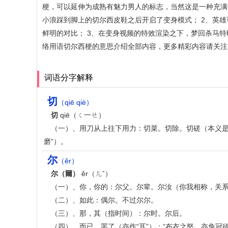
梗，可以延伸为成熟有魅力男人的标志，当然这是一种充满
小浪踩到脚上的切尔西皮鞋之后开启了变身模式； 2、英
鲜明的对比； 3、在变身视频的特效渲染之下，梦回杀马
络用语切尔西梗的意思介绍全部内容，更多精彩内容请关注
词语分字解释
切
（qiē qiè）
切
qiē（ㄑ一ㄝ）
（一）、用刀从上往下用力：切菜。切除。切磋（本义是
磨”）。
尔
（ěr）
尔（爾）
ěr（ㄦˇ）
（一）、你，你的：尔父。尔辈。尔汝（你我相称，关
（二）、如此：偶尔。不过尔尔。
（三）、那，其（指时间）：尔时。尔后。
（四）、而已，罢了（亦作“耳”）：“布衣之怒，亦免冠