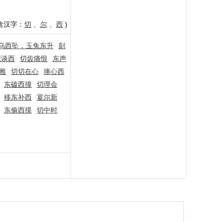
含汉字：
切
、
尔
、
西
)
乌西坠，玉兔东升
刻
东谈西
切齿痛恨
东声
雅
切切在心
捧心西
东磕西撞
切理会
移东补西
宴尔新
东偷西摸
切中时