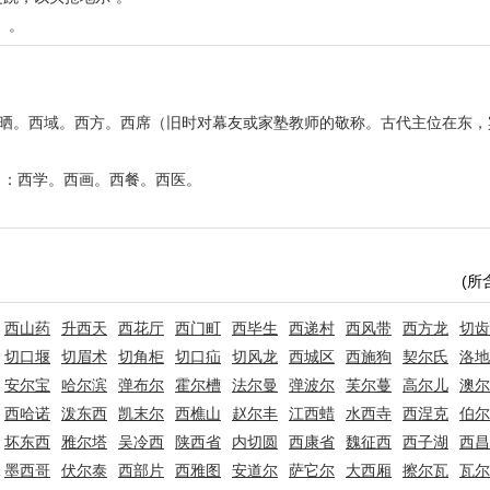
）。
西晒。西域。西方。西席（旧时对幕友或家塾教师的敬称。古代主位在东，
）：西学。西画。西餐。西医。
(所
西山药
升西天
西花厅
西门町
西毕生
西递村
西风带
西方龙
切齿
切口堰
切眉术
切角柜
切口疝
切风龙
西城区
西施狗
契尔氏
洛地
安尔宝
哈尔滨
弹布尔
霍尔槽
法尔曼
弹波尔
芙尔蔓
高尔儿
澳尔
西哈诺
泼东西
凯末尔
西樵山
赵尔丰
江西蜡
水西寺
西涅克
伯尔
坏东西
雅尔塔
吴冷西
陕西省
内切圆
西康省
魏征西
西子湖
西昌
墨西哥
伏尔泰
西部片
西雅图
安道尔
萨它尔
大西厢
擦尔瓦
瓦尔