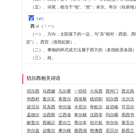
（五）、词尾，相当于“地”、“然”：卓尔。率尔（轻易地
西
（xī）
西
xī（ㄒ一）
（一）、方向，太阳落下的一边，与“东”相对：西面。
宾”）。西宫（借指妃嫔）。
（二）、事物的样式或方法属于西方的（多指欧美各国
（三）、姓。
切尔西相关词语
切尔西
马西嫂
凡尔赛
一切经
小东西
西州门
西北风
华西村
查尔瓦
斋普尔
西埃斯
线切割
切尔西
沃尔沃
诺贝尔
耳东西
华尔滋
卡尼尔
夸欧尔
反切格
可贝尔
孟德尔
法西斯
江西省
卑尔根
沈西苓
玛尔噶
庖西书
耐普尔
西厢记
爱尔兰
墨尔本
切片机
华尔街
塞舌尔
华尔兹
达喀尔
摩尔根
瘦西湖
熊佛西
尼日尔
新西兰