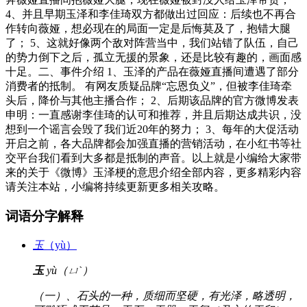
4、并且早期玉泽和李佳琦双方都做出过回应：后续也不再合
作转向薇娅，想必现在的局面一定是后悔莫及了，抱错大腿
了； 5、这就好像两个敌对阵营当中，我们站错了队伍，自己
的势力倒下之后，孤立无援的景象，还是比较有趣的，画面感
十足。二、事件介绍 1、玉泽的产品在薇娅直播间遭遇了部分
消费者的抵制。 有网友质疑品牌“忘恩负义”，但被李佳琦牵
头后，降价与其他主播合作； 2、后期该品牌的官方微博发表
申明：一直感谢李佳琦的认可和推荐，并且后期达成共识，没
想到一个谣言会毁了我们近20年的努力； 3、每年的大促活动
开启之前，各大品牌都会加强直播的营销活动，在小红书等社
交平台我们看到大多都是抵制的声音。以上就是小编给大家带
来的关于《微博》玉泽梗的意思介绍全部内容，更多精彩内容
请关注本站，小编将持续更新更多相关攻略。
词语分字解释
玉
（yù）
玉
yù（ㄩˋ）
（一）、石头的一种，质细而坚硬，有光泽，略透明，