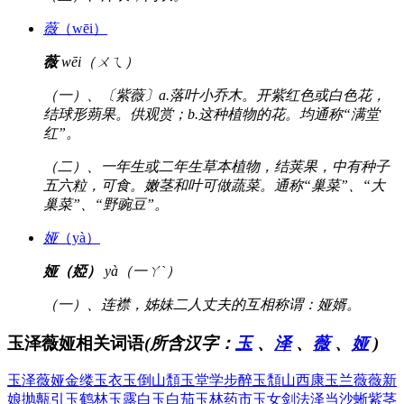
薇
（wēi）
薇
wēi（ㄨㄟ）
（一）、〔紫薇〕a.落叶小乔木。开紫红色或白色花，
结球形蒴果。供观赏；b.这种植物的花。均通称“满堂
红”。
（二）、一年生或二年生草本植物，结荚果，中有种子
五六粒，可食。嫩茎和叶可做蔬菜。通称“巢菜”、“大
巢菜”、“野豌豆”。
娅
（yà）
娅（婭）
yà（一ㄚˋ）
（一）、连襟，姊妹二人丈夫的互相称谓：娅婿。
玉泽薇娅相关词语
(所含汉字：
玉
、
泽
、
薇
、
娅
)
玉泽薇娅
金缕玉衣
玉倒山頽
玉堂学步
醉玉頽山
西康玉兰
薇薇新
娘
抛甎引玉
鹤林玉露
白玉白茄
玉林药市
玉女剑法
泽当沙蜥
紫茎