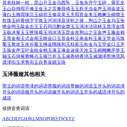
其表
桂林一枝，昆山片玉
金乌西坠，玉兔东升
宁玉碎，毋瓦全
玉山自倒
瑕不掩玉
金玉之言
兼葭倚玉
玉巵无当
金声玉润
金波玉
液
白玉微瑕
珠沉玉磒
窃玉偷花
美玉无瑕
良金美玉
雕阑玉砌
馔玉
炊珠
玉碎香残
字字珠玉
河润泽及
灵蛇之珠，荆山之玉
金乌玉兔
锵金鸣玉
敲金击玉
玉石同沉
酌金馔玉
玉清冰洁
琼林玉质
浑金璞
玉
敲冰戛玉
玉匣珠襦
玉润冰清
玉昆金友
荆山之玉
金声玉服
金相
玉质
金相玉式
金相玉映
金口玉音
金科玉条
金科玉臬
玉堂金马
珠
槃玉敦
改玉改步
戛玉锵金
隋珠和玉
桂薪玉粒
金马玉堂
金口玉牙
玉振金声
玉叶金枝
金精玉液
玉液金波
柴天改玉
玉砌雕阑
牙签玉
轴
玉石俱摧
青蝇点玉
摧兰折玉
玉减香销
香消玉减
涸泽而渔
流风
遗泽
衒玉求售
衒玉自售
金鏣玉络
玉泽薇娅其他相关
带玉的词语
带泽的词语
带薇的词语
带娅的词语
玉开头的词语
泽
开头的词语
薇开头的词语
娅开头的词语
玉开头的成语
泽开头的
成语
按拼音查词语
A
B
C
D
E
F
G
H
J
K
L
M
N
O
P
Q
R
S
T
W
X
Y
Z