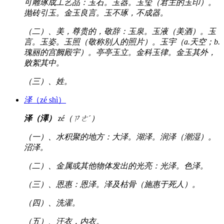
可雕琢成工艺品：玉石。玉器。玉玺（君主的玉印）。
抛砖引玉。金玉良言。玉不琢，不成器。
（二）、美，尊贵的，敬辞：玉泉。玉液（美酒）。玉
言。玉姿。玉照（敬称别人的照片）。玉宇（a.天空；b.
瑰丽的宫阙殿宇）。亭亭玉立。金科玉律。金玉其外，
败絮其中。
（三）、姓。
泽
（zé shì）
泽（澤）
zé（ㄗㄜˊ）
（一）、水积聚的地方：大泽。湖泽。润泽（潮湿）。
沼泽。
（二）、金属或其他物体发出的光亮：光泽。色泽。
（三）、恩惠：恩泽。泽及枯骨（施惠于死人）。
（四）、洗濯。
（五）、汗衣，内衣。