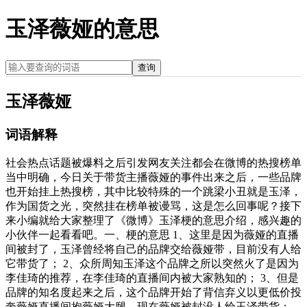
玉泽薇娅的意思
查询
玉泽薇娅
词语解释
社会热点话题被爆料之后引发网友关注都会在微博的热搜榜单
当中明确，今日关于带货主播薇娅的事件出来之后，一些品牌
也开始挂上热搜榜，其中比较特殊的一个跳梁小丑就是玉泽，
作为国货之光，突然挂在榜单被谩骂，这是怎么回事呢？接下
来小编就给大家整理了《微博》玉泽梗的意思介绍，感兴趣的
小伙伴一起看看吧。一、梗的意思 1、这里是因为薇娅的直播
间被封了，玉泽曾经将自己的品牌交给薇娅带，目前没有人给
它带货了； 2、众所周知玉泽这个品牌之所以突然火了是因为
李佳琦的推荐，在李佳琦的直播间内被大家熟知的； 3、但是
品牌的知名度起来之后，这个品牌开始了背信弃义以更低价投
奔薇娅直播间抱薇娅大腿，现在薇娅被封没人给玉泽带货；