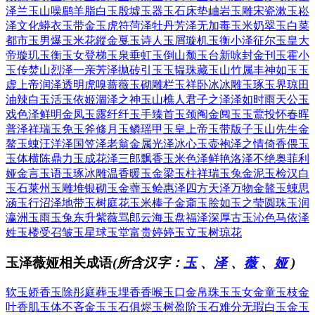
泽兰
玉山噪鹛
羊脂白玉
殷墟玉器
玉石床垫
岫岩玉雕
宋瓷漱玉
崧
泽文化
蟒衣玉带
金玉虎符
菏泽牡丹
芳泽无加
毒玉米奶
翠玉白菜
都市玉男
爆玉米花
鏦金戛玉
诗人玉屑
璇机玉衡
小泽征尔
玉皇大
帝
璇玑玉衡
玉女登梯
玉泉垂虹
玉倒山颓
玉台新咏
封金刊玉
霍小
玉传
焚山烈泽
一亲芳泽
拋砖引玉
玉韫珠藏
玉山竹属
丰神如玉
玉
虚上帝
润泽透明
虎嗅蔷薇
玉砌雕栏
玉祥卧冰
冰雕玉琢
玉界琼田
油辣白玉
活玉依姬
涸泽之神
玉山樵人
君子之泽
泽如时雨
天公玉
戏
色泽鲜明
金凤玉露
纤纤玉手
臻首玉颈
阄金阋玉
玉鷰投怀
春晖
普泽
祥瑞玉免
玉斧修月
玉鳞瑶甲
玉皇上帝
玉带版子
玉山先生
金
鳌玉蝀
汪洋泽国
笠泽老翁
金属光泽
冰心玉壶
袍泽之情
倚香偎玉
玉体横陈
鼎力玉成
花泽三郎
飘香玉米
色泽鲜艳
洛泽不绝
奥菲利
娅
金言玉语
玉琢冰雕
温香暖玉
金梁玉柱
祥瑞玉兔
金泥玉检
汉白
玉石
莱州玉雕
堆银砌玉
金虀玉鲙
惠泽四方
天泽万物
金鼇玉蝀
思
涵玉行
沼泽地带
玉树庭花
玉米棒子
金齑玉脍
如玉之莹
圆珠玉润
瀛洲玉雨
玉兔东升
紫薇骂郎
云海玉盘
福泽深厚
古玉沁色
马依泽
姓
玉楼受召
皱玉星球
玉堂富贵
婷婷玉立
玉树琼花
玉泽薇娅相关成语
(所含汉字：
玉
、
泽
、
薇
、
娅
)
软玉娇香
玉除彤庭
葬玉埋香
香喉玉口
金帛珠玉
玉女金童
玉枝金
叶
香肌玉体
不吝金玉
玉石俱烬
玉树盈阶
玉石难分
无瑕白玉
金玉