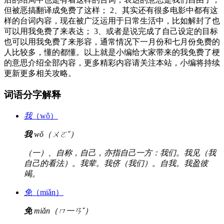
但被恶搞翻译成免费了这样； 2、其实还有很多电影中都有这
样的台词内容，现在被广泛运用于日常生活中，比如解封了也
可以用我免费了来表达； 3、或者是说完成了自己设定的目标
也可以用我免费了来形容，通常情况下一月份和七月份免费的
人比较多，懂的都懂。以上就是小编给大家带来的我免费了梗
的意思介绍全部内容，更多精彩内容请关注本站，小编将持续
更新更多相关攻略。
词语分字解释
我
（wǒ）
我
wǒ（ㄨㄛˇ）
（一）、自称，自己，亦指自己一方：我们。我见（我
自己的看法）。我辈。我侪（我们）。自我。我盈彼
竭。
免
（miǎn）
免
miǎn（ㄇ一ㄢˇ）