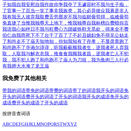
子知我
自我安慰
自我作故
你争我夺
了无遽容
时不我与
生子痴，
了官事
一了百当
一笑了事
非我族类，其心必异
彼众我寡
是非人
我
有我无人
彼弃我取
费舌劳唇
岁不我与
临财毋苟得，临难毋苟
免
直捷了当
惟我独尊
天上地下，惟我独尊
自我标榜
白费蜡
你言
我语
我心如秤
日不我与
枉费心力
踏破铁鞋无觅处，得来全不费
伯仁由我而死
下不了台
千了百了
了不起
丑媳妇免不得见公姑
走
了和尚走不了庙
天知地知，你知我知
有了存孝，不显彦章
跑了
和尚跑不了寺
诲尔谆谆，听我藐藐
顺我者生，逆我者死
人弃我
取，人取我与
解衣衣我，推食食我
顺我者昌，逆我者亡
人不犯
我，我不犯人
跑了和尚跑不了庙
人为刀俎，我为鱼肉
三人行必
有我师
大水淹了龙王庙
我免费了其他相关
带我的词语
带免的词语
带费的词语
带了的词语
我开头的词语
免
开头的词语
费开头的词语
了开头的词语
我开头的成语
免开头的
成语
费开头的成语
了开头的成语
按拼音查词语
A
B
C
D
E
F
G
H
J
K
L
M
N
O
P
Q
R
S
T
W
X
Y
Z