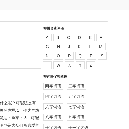
按拼音查词语
A
B
C
D
E
F
G
H
J
K
L
M
N
O
P
Q
R
S
T
W
X
Y
Z
按词语字数查询
两字词语
三字词语
四字词语
五字词语
什么呢？可能还是有
六字词语
七字词语
的意思 1、作为网络
八字词语
九字词语
是：坐家； 3、可能
许也是大众们所喜爱的
十字词语
十一字词语