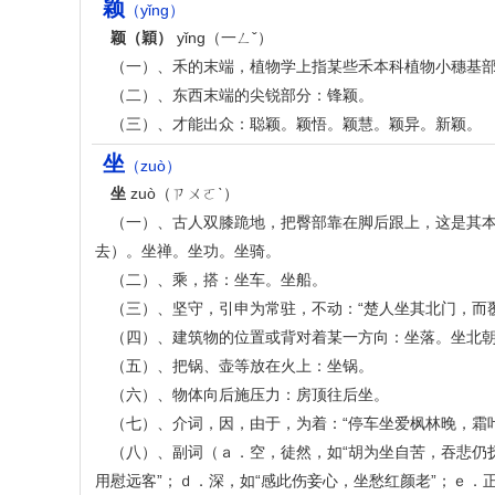
颖
（yǐng）
颖（穎）
yǐng（一ㄥˇ）
（一）、禾的末端，植物学上指某些禾本科植物小穗基
（二）、东西末端的尖锐部分：锋颖。
（三）、才能出众：聪颖。颖悟。颖慧。颖异。新颖。
坐
（zuò）
坐
zuò（ㄗㄨㄛˋ）
（一）、古人双膝跪地，把臀部靠在脚后跟上，这是其
去）。坐禅。坐功。坐骑。
（二）、乘，搭：坐车。坐船。
（三）、坚守，引申为常驻，不动：“楚人坐其北门，而
（四）、建筑物的位置或背对着某一方向：坐落。坐北
（五）、把锅、壶等放在火上：坐锅。
（六）、物体向后施压力：房顶往后坐。
（七）、介词，因，由于，为着：“停车坐爱枫林晚，霜
（八）、副词（ａ．空，徒然，如“胡为坐自苦，吞悲仍抚
用慰远客”；ｄ．深，如“感此伤妾心，坐愁红颜老”；ｅ．