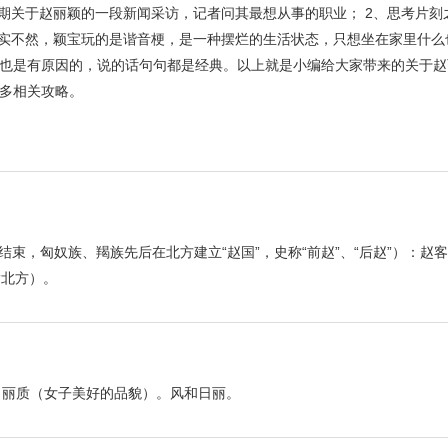
早期关于赵丽颖的一段新闻采访，记者问其最想从事的职业； 2、思考片刻
其实不然，颖宝玩的是谐音梗，是一种摆烂的生活状态，只想坐在家里什么也
也是有原因的，说的话句句都是经典。以上就是小编给大家带来的关于赵
多相关攻略。
结束，匈奴族、羯族先后在北方建立“赵国”，史称“前赵”、“后赵”）：赵
指北方）。
。丽质（女子美好的品貌）。风和日丽。