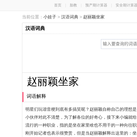
首页
|
胎教
|
预产期计算器
|
安全期计算
当前位置：
小娃子
>
汉语词典
>
赵丽颖坐家
汉语词典
赵丽颖坐家
词语解释
明星们玩谐音梗到底有多搞笑呢？赵丽颖自称自己的理想是
小伙伴对此不清楚，为了解各位的好奇心，接下来小编就给
流行的一种职业，指的是坐在家里啥也不用干的一种向往职
刚开始记者也表示很赞赏，但是当赵丽颖解释出这里的：坐