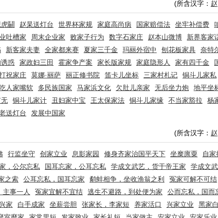
(所含汉字：
赵
观虎鬭
赵杲送灯台
世界杯家规
家庭高尚病
国家赔偿法
坐牢补偿费
业吐槽家
周末企业家
败家子行为
数字石家庄
赵本山微博
新界客家
书
新客家夫妻
全家都来赛
夏家三千金
玛丽外宿中
刨花板家具
奈特
的诱惑
家政妇三田
霍家争产案
家长版家规
家庭隐形人
家有四千金
打祝家庄
莫娜·丽萨
丽正修书院
笛卡儿坐标
三家村札记
铜斗儿家私
吃人家嘴软
多民族国家
马家浜文化
欠肚儿亲家
无后坐力炮
地平坐
有无
铜斗儿家计
丑妇家中宝
王太保家法
铜斗儿家缘
不当家豁拉
杨
老送灯台
发展中国家
(所含汉字：
赵
佛
行监坐守
创家立业
息影家园
修身齐家治国平天下
坐糜廪粟
自家
家，公尔忘私
国耳忘家，公耳忘私
学成文武艺，货于帝王家
学成文武
家之索
公耳忘私，国耳忘家
鹬蚌相争，坐收渔翁之利
冤家可解不可结
，主事一人
冤家宜解不宜结
逃生不避路，到处便为家
公而忘私，国而
兴家
白手成家
坐薪尝胆
张家长，李家短
养家活口
兴家立业
黑家
靡室靡家
家常里短
发家致业
家长礼短
当家做主
安家立业
安家乐业