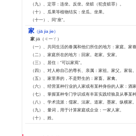
（九）、定罪：连坐。反坐。坐赃（犯贪赃罪）。
（十）、瓜果等植物结实：坐瓜。坐果。
（十一）、同“座”。
家
（jiā jia jie）
家
jiā（ㄐ一ㄚ）
（一）、共同生活的眷属和他们所住的地方：家庭。家眷。
（二）、家庭所在的地方：回家。老家。安家。
（三）、居住：“可以家焉”。
（四）、对人称自己的尊长、亲属：家祖。家父。家翁
（五）、家里养的，不是野生的：家畜。家禽。
（六）、经营某种行业的人家或有某种身份的人家：酒
（七）、掌握某种专门学识或有丰富实践经验及从事某种专
（八）、学术流派：儒家。法家。道家。墨家。纵横家
（九）、量词，用于计算家庭或企业：一家人家。
（十）、姓。