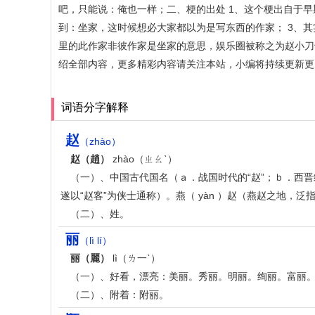
吧，只能说：俺也一样；二、梗的出处 1、这个梗出自于
到：坐家，这时候想必大家都以为是写东西的作家； 3、
里的此作家非彼作家是坐家的意思，娱乐圈被称之为赵小刀
绍全部内容，更多精彩内容请关注本站，小编将持续更新更
词语分字解释
赵
（zhào）
赵（趙）
zhào（ㄓㄠˋ）
（一）、中国古代国名（ａ．战国时代的“赵”；ｂ．西晋
遂以“赵客”为侠士通称）。燕（ yàn ）赵（燕赵之地，泛
（二）、姓。
丽
（lì lí）
丽（麗）
lì（ㄌ一ˋ）
（一）、好看，漂亮：美丽。秀丽。明丽。绚丽。富丽
（二）、附着：附丽。