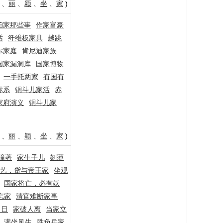
、
丽
、
颖
、
坐
、
家
)
咱家那些事
作家富豪
话
纤维板家具
越跳
尔家庭
肯尼迪家族
国家漏洞库
国家博物
一手托两家
有国有
标系
铜斗儿家活
赤
家府演义
铜斗儿家
、
丽
、
颖
、
坐
、
家
)
撞著
家生子儿
刻薄
艺，货与帝王家
坐观
国家将亡，必有妖
忘家
清官难断家事
白日
家破人离
当家立
满坐风生
胜负兵家