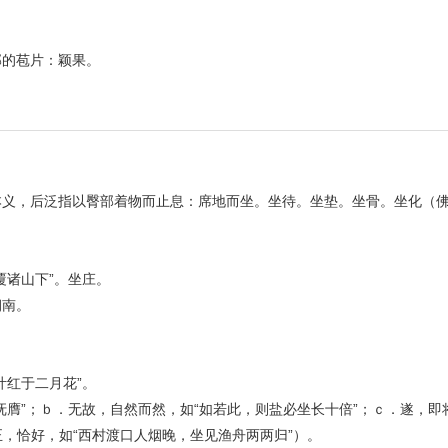
部的苞片：颖果。
本义，后泛指以臀部着物而止息：席地而坐。坐待。坐垫。坐骨。坐化（
覆诸山下”。坐庄。
朝南。
叶红于二月花”。
膺”；ｂ．无故，自然而然，如“如若此，则盐必坐长十倍”；ｃ．遂，即
正，恰好，如“西村渡口人烟晚，坐见渔舟两两归”）。