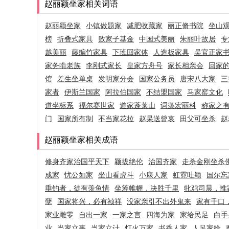
赵丽颖坐家相关词语
赵丽颖坐家
小镇做题家
减肥收藏家
丽正脩书院
坐山
榜
折叠式家具
败家子基金
中国式美丽
朱丽叶故居
专
越美丽
藤编竹家具
下班回家体
人造板家具
吴官正家
家务啃老族
李刚式家长
皇家方舟号
家长相亲会
回家
馆
差生坐单桌
发明家分会
国家公务员
唐宋八大家
三
家者
伊斯兰国家
阿拉伯国家
不结盟国家
马家窑文化
道坐标系
福尔赛世家
道家蓬莱山
词藻宏丽科
称家之
门
国家所有制
不当家花拉
赵杲送曾哀
田父可坐杀
赵
赵丽颖坐家相关成语
修身齐家治国平天下
颖拔绝伦
治国齐家
走杀金刚坐杀
成家
忧公如家
坐山看虎斗
小康人家
虹霓吐颖
国尔忘
垂钓者，徒有羡鱼情
坐筹帷幄，决胜千里
牝鸡司晨，惟
孽
国家将兴，必有祯祥
没家亲引不出外鬼来
家有千口
家业雕零
自出一家
一家之言
四海为家
家给民足
白手
业
当家立事
当家立计
灯火万家
书香人家
人足家给