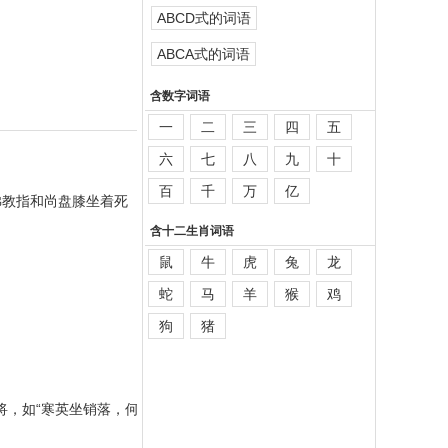
ABCD式的词语
ABCA式的词语
含数字词语
一
二
三
四
五
六
七
八
九
十
百
千
万
亿
佛教指和尚盘膝坐着死
含十二生肖词语
鼠
牛
虎
兔
龙
蛇
马
羊
猴
鸡
狗
猪
将，如“寒英坐销落，何