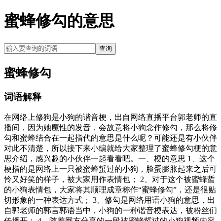
蜜蜂修勾的意思
查询
蜜蜂修勾
词语解释
在网络上修狗是小狗的谐音梗，出自网络直播平台郭老师的直
播间，因为她魔性的发音，会故意将小狗念作修勾，那么将修
勾和蜜蜂结合在一起指代的意思是什么呢？可能还是有小伙伴
对此不清楚，所以接下来小编就给大家整理了蜜蜂修勾梗的意
思介绍，感兴趣的小伙伴一起看看吧。一、梗的意思 1、这个
梗指的是网络上一只被蜜蜂蜇过的小狗，脸蛋膨胀起来之后可
怜又好笑的样子，被大家用作表情包； 2、对于这个被蜜蜂蜇
的小狗表情包，大家将其顺理成章称作“蜜蜂修勾”，还是很贴
切形象的一种表达方式； 3、修勾是网络用语小狗的意思，出
自郭老师的郭言郭语当中，小狗的一种谐音梗表达，被粉丝们
传播开； 4、随着网友分享的一段被蜜蜂蜇过的小狗视频内容