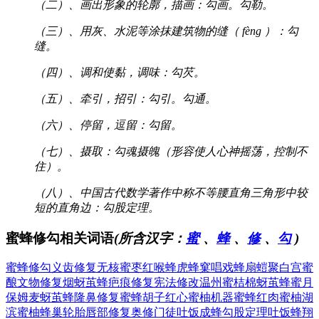
（二）、画出形象的轮廓，描画：勾画。勾勒。
（三）、用灰、水泥等涂抹建筑物的缝（ fèng ）：勾
缝。
（四）、调和使黏，调味：勾芡。
（五）、牵引，招引：勾引。勾通。
（六）、停留，逗留：勾留。
（七）、摄取：勾魂摄魄（形容使人心神摇荡，控制不
住）。
（八）、中国古代数学著作中称不等腰直角三角形中较
短的直角边：勾股定理。
蜜蜂修勾相关词语
(所含汉字：
蜜
、
蜂
、
修
、
勾
)
蜜蜂修勾
义齿修复
无核蜜枣
红喉蜂虎
蜂窠唱戏
蜂扇螘聚
白宫蜜
酿
文物修复
烟蚜茧蜂
疤痕修复
宪法修改
温州蜜桔
棉蚜茧蜂
蜜月
保姆
麦蚜茧蜂
隆鼻修复
蜜蜂胡子
红心蜜柚
机器蜜蜂
红肉蜜柚
湖
滨蜜柚
蜂巢轮胎
唇部修复
奥修门徒
吐饭成蜂
勾股定理
吐饭蜂翔