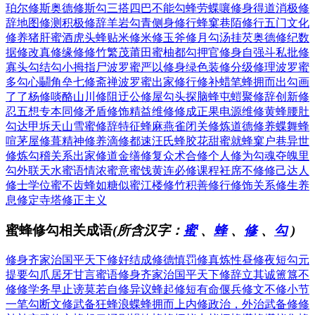
珀尔修斯
奥德修斯
勾三搭四
巴不能勾
蜂劳蝶嚷
修身得道
消极修
辞
地图修测
积极修辞
羊岩勾青
侧身修行
蜂窠巷陌
修行五门
文化
修养
猪肝蜜酒
虎头蜂贴
米修米修
玉斧修月
勾汤挂芡
奥德修纪
数
据修改
真修缘修
修竹繁茂
莆田蜜柚
都勾押官
修身自强
斗私批修
寡头勾结
勾小拇指
尸波罗蜜
严以修身
绿色装修
分级修理
波罗蜜
多
勾心鬭角
垒七修斋
禅波罗蜜
出家修行
修补蜡笔
蜂拥而出
勾画
了了
杨修啖酪
山川修阻
迂公修屋
勾头探脑
蜂屯螘聚
修辞创新
修
忍五想
专本同修
矛盾修饰
精益维修
修成正果
电源维修
黄蜂腰肚
勾达甲坼
天山雪蜜
修辞特征
蜂麻燕雀
闭关修炼
道德修养
蝶舞蜂
喧
茅屋修葺
精神修养
滴修都速
汪氏蜂胶
花甜蜜就
蜂窠户巷
异世
修炼
勾稽关系
出家修道
金缮修复
众术合修
个人修为
勾魂夺魄
里
勾外联
天水蜜语
情浓蜜意
蜜饯黄连
必修课程
衽席不修
修己达人
修士学位
蜜不齿蜂
如糖似蜜
江楼修竹
积善修行
修饰关系
修生养
息
修定寺塔
修正主义
蜜蜂修勾相关成语
(所含汉字：
蜜
、
蜂
、
修
、
勾
)
修身齐家治国平天下
修好结成
修德慎罚
修真炼性
昼修夜短
勾元
提要
勾爪居牙
甘言蜜语
修身齐家治国平天下
修辞立其诚
簠簋不
修
修学务早
止谤莫若自修
异议蜂起
修短有命
偃兵修文
不修小节
一笔勾断
文修武备
狂蜂浪蝶
蜂拥而上
内修政治，外治武备
修修