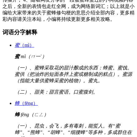
之后，全新的表情包走红全网，成为网络新词汇；以上就是小
编给大家带来的关于蜜蜂修勾梗的意思介绍全部内容，更多精
彩内容请关注本站，小编将持续更新更多相关攻略。
词语分字解释
蜜
（mì）
蜜
mì（ㄇ一ˋ）
（一）、蜜蜂采取花的甜汁酿成的东西：蜂蜜。蜜饯。
蜜供（把油炸的短面条拌上蜜或糖制成的糕点）。蜜源
（指能大量供蜜蜂采蜜的植物）。蜜丸。
（二）、甜美：甜言蜜语。口蜜腹剑。
蜂
（fēng）
蜂
fēng（ㄈㄥ）
（一）、昆虫，会飞，多有毒刺，能蜇人。有“蜜
蜂”、“熊蜂”、“胡蜂”、“细腰蜂”等多种，多成群住在