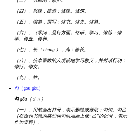
（三）、剪或削：修剪。
（四）、兴建，建造：修建。修筑。
（五）、编纂，撰写：修书。修史。修纂。
（六）、（学问，品行方面）钻研、学习、锻炼：修
学。修业。修养。
（七）、长（ cháng ），高：修长。
（八）、信奉宗教的人虔诚地学习教义，并付诸行动：
修行。修女。
（九）、姓。
勾
（gōu gòu）
勾
gōu（ㄍㄡ）
（一）、用笔画出符号，表示删除或截取：勾销。勾乙
（在报刊书籍的某些词句两端画上像“乙”的记号，表示
作为资料）。