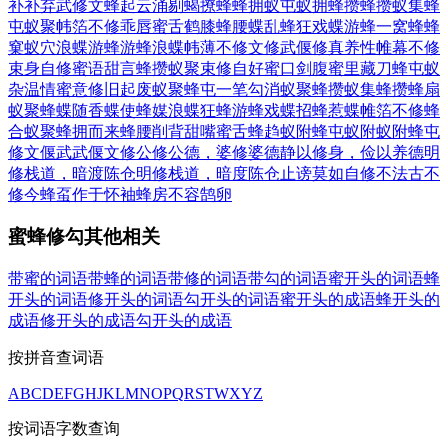
补补
弃武修文
蜂起云涌
剔蝎撩蜂
蜂拥蚁屯
蚁拥蜂攒
蜂攒蚁集
蜂
屯蚁聚
帏箔不修
乖唇蜜舌
鹤膝蜂腰
蝶乱蜂狂
戏蝶游蜂
一窝蜂
蜂
窠蚁穴
浪蝶游蜂
游蜂浪蝶
帏薄不修
文修武偃
修真养性
帷幕不修
束身自修
蜜语甜言
蜂攒蚁聚
束修自好
蜜口剑腹
蜜里藏刀
蜂屯蚁
杂
温情蜜意
修旧起废
蚁聚蜂屯
一笔勾消
蚁聚蜂攒
蚁集蜂攒
蜂扇
蚁聚
蜂蝶随香
蝶使蜂媒
浪蝶狂蜂
游蜂戏蝶
招蜂惹蝶
帷箔不修
蜂
合蚁聚
蜂拥而来
蜂腰削背
甜嘴蜜舌
蜂趋蚁附
蜂屯蚁附
蚁附蜂屯
修文偃武
武偃文修
公修公德，婆修婆德
静以修身，俭以养德
明
修栈道，暗渡陈仓
明修栈道，暗度陈仓
止谤莫如自修
不法古不
修今
蜂虿作于怀袖
蜂房不容鹄卵
蜜蜂修勾其他相关
带蜜的词语
带蜂的词语
带修的词语
带勾的词语
蜜开头的词语
蜂
开头的词语
修开头的词语
勾开头的词语
蜜开头的成语
蜂开头的
成语
修开头的成语
勾开头的成语
按拼音查词语
A
B
C
D
E
F
G
H
J
K
L
M
N
O
P
Q
R
S
T
W
X
Y
Z
按词语字数查询