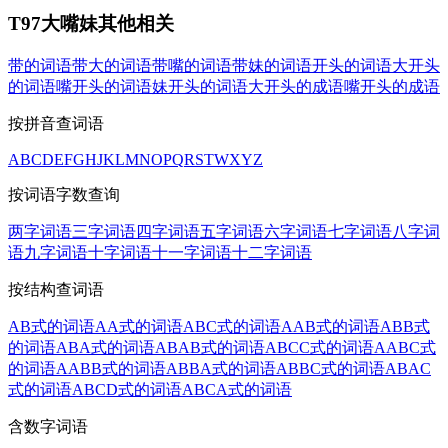
T97大嘴妹其他相关
带的词语
带大的词语
带嘴的词语
带妹的词语
开头的词语
大开头
的词语
嘴开头的词语
妹开头的词语
大开头的成语
嘴开头的成语
按拼音查词语
A
B
C
D
E
F
G
H
J
K
L
M
N
O
P
Q
R
S
T
W
X
Y
Z
按词语字数查询
两字词语
三字词语
四字词语
五字词语
六字词语
七字词语
八字词
语
九字词语
十字词语
十一字词语
十二字词语
按结构查词语
AB式的词语
AA式的词语
ABC式的词语
AAB式的词语
ABB式
的词语
ABA式的词语
ABAB式的词语
ABCC式的词语
AABC式
的词语
AABB式的词语
ABBA式的词语
ABBC式的词语
ABAC
式的词语
ABCD式的词语
ABCA式的词语
含数字词语