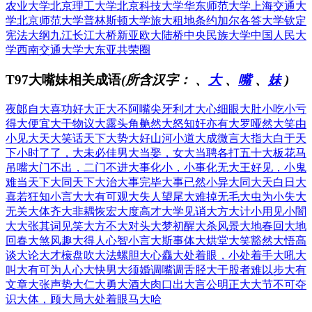
农业大学
北京理工大学
北京科技大学
华东师范大学
上海交通大
学
北京师范大学
普林斯顿大学
旅大租地条约
加尔各答大学
钦定
宪法大纲
九江长江大桥
新亚欧大陆桥
中央民族大学
中国人民大
学
西南交通大学
大东亚共荣圈
T97大嘴妹相关成语
(所含汉字：
、
大
、
嘴
、
妹
)
夜郞自大
喜功好大
正大不阿
嘴尖牙利
才大心细
眼大肚小
吃小亏
得大便宜
大干物议
大露头角
艴然大怒
知奸亦有大罗
哑然大笑
由
小见大
天大笑话
天下大势
大好山河
小道大成
微言大指
大白于天
下
小时了了，大未必佳
男大当娶，女大当聘
各打五十大板
花马
吊嘴
大门不出，二门不进
大事化小，小事化无
大王好见，小鬼
难当
天下大同
天下大治
大事完毕
大事已然
小异大同
大天白日
大
喜若狂
知小言大
大有可观
大失人望
尾大难掉
无毛大虫
为小失大
无关大体
齐大非耦
恢宏大度
高才大学
见诮大方
大计小用
见小闇
大
大张其词
见笑大方
不大对头
大梦初醒
大杀风景
大地春回
大地
回春
大煞风趣
大得人心
智小言大
斯事体大
烘堂大笑
豁然大悟
高
谈大论
大才榱盘
吹大法螺
胆大心麤
大处着眼，小处着手
大吼大
叫
大有可为
人心大快
男大须婚
调嘴调舌
胫大于股者难以步
大有
文章
大张声势
大仁大勇
大酒大肉
口出大言
公明正大
大节不可夺
识大体，顾大局
大处着眼
马大哈