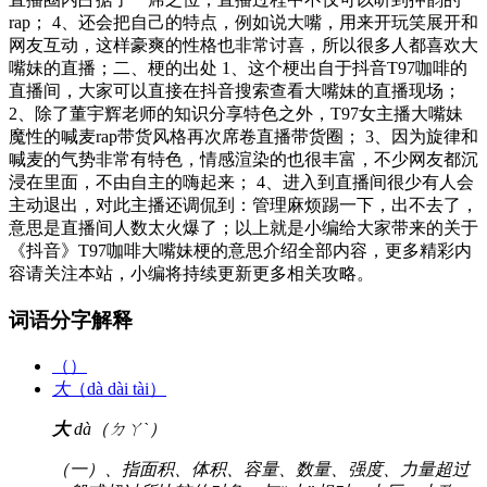
rap； 4、还会把自己的特点，例如说大嘴，用来开玩笑展开和
网友互动，这样豪爽的性格也非常讨喜，所以很多人都喜欢大
嘴妹的直播；二、梗的出处 1、这个梗出自于抖音T97咖啡的
直播间，大家可以直接在抖音搜索查看大嘴妹的直播现场；
2、除了董宇辉老师的知识分享特色之外，T97女主播大嘴妹
魔性的喊麦rap带货风格再次席卷直播带货圈； 3、因为旋律和
喊麦的气势非常有特色，情感渲染的也很丰富，不少网友都沉
浸在里面，不由自主的嗨起来； 4、进入到直播间很少有人会
主动退出，对此主播还调侃到：管理麻烦踢一下，出不去了，
意思是直播间人数太火爆了；以上就是小编给大家带来的关于
《抖音》T97咖啡大嘴妹梗的意思介绍全部内容，更多精彩内
容请关注本站，小编将持续更新更多相关攻略。
词语分字解释
（）
大
（dà dài tài）
大
dà（ㄉㄚˋ）
（一）、指面积、体积、容量、数量、强度、力量超过