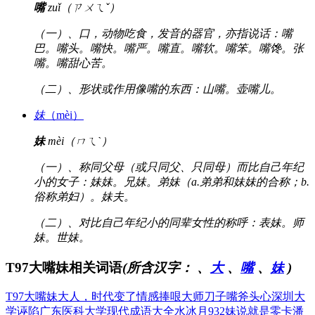
嘴
zuǐ（ㄗㄨㄟˇ）
（一）、口，动物吃食，发音的器官，亦指说话：嘴
巴。嘴头。嘴快。嘴严。嘴直。嘴软。嘴笨。嘴馋。张
嘴。嘴甜心苦。
（二）、形状或作用像嘴的东西：山嘴。壶嘴儿。
妹
（mèi）
妹
mèi（ㄇㄟˋ）
（一）、称同父母（或只同父、只同母）而比自己年纪
小的女子：妹妹。兄妹。弟妹（a.弟弟和妹妹的合称；b.
俗称弟妇）。妹夫。
（二）、对比自己年纪小的同辈女性的称呼：表妹。师
妹。世妹。
T97大嘴妹相关词语
(所含汉字：
、
大
、
嘴
、
妹
)
T97大嘴妹
大人，时代变了
情感捧哏大师
刀子嘴斧头心
深圳大
学诬陷
广东医科大学
现代成语大全
水冰月932
妹说就是零卡
潘