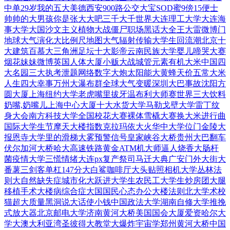
中单29岁
我的五大美德
西安900路公交
大宝SOD蜜
9傍15便士
帅帅的大男孩
你是张大大吧
三千大千世界
大连理工大学
大连海
事大学
大国沙文主义
植物大战僵尸
职场黑话大全
王大雷微博门
地球大气演化
大比例尺地图
大气辐射传输
大学生回流潮
北京十
大建筑
百慕大三角洲
足坛十大影帝
云南民族大学
婴儿啼哭大赛
烟花妹妹微博
英国人体大厦
小贩大战城管
元素有机大米
中国四
大名园
三大执考泄题
网络数字大炮
太阳能大黄蜂
天价五常大米
人生四大幸事
万州大瀑布群
全球大气变暖
深圳大巴事故
沈阳方
圆大厦
上海纽约大学
老虎嘴里拔牙
温布利大师赛
世界三大饮料
奶嘴,奶嘴儿
上海中心大厦
十大水货大学
马勒戈壁大学
雷丁纹
身大会
南方科技大学
全国校花大赛
裸体雪橇大赛
换大米进行曲
国际大学生节
摩天大楼指数
克拉玛依大火
华中大学位门
金陵大
报恩寺
大学里的滑梯
大雾预警信号
皇家峡谷大桥
贵州大巴翻车
伏尔加河大桥
哈大高速铁路
黄金ATM机
大师逼人烧香
大肠杆
菌疫情
大学三慌情绪
大连px复产
祭司马迁大典
广安门外大街
大
番薯三剑客
单杠147分
大白鲨咖啡厅
大头贴照相机
大学丛林法
则
大自然缺失症
城市化大跃进
大学生农民工
大学生炒房团
大腿
移植手术
大楼病综合症
大国国民心态
办公大楼法则
北大学术校
猫
超大质量黑洞
说大话使小钱
中国政法大学
湖南自修大学
推挽
式放大器
北京邮电大学
济南黄河大桥
美国国会大厦
爱资哈尔大
学
大澳大利亚湾
圣彼得大教堂
大爆炸宇宙学
郑州黄河大桥
中国