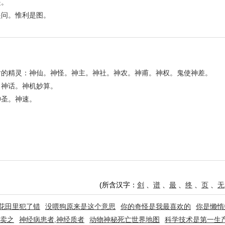
是。
是问。惟利是图。
后的精灵：神仙。神怪。神主。神社。神农。神甫。神权。鬼使神差。
。神话。神机妙算。
神圣。神速。
。
(所含汉字：
剑
、
谱
、
最
、
终
、
页
、
无
花田里犯了错
没喂狗原来是这个意思
你的奇怪是我最喜欢的
你是懒惰
若卖之
神经病患者,神经质者
动物神秘死亡世界地图
科学技术是第一生