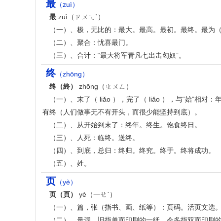
最
（zuì）
最
zuì（ㄗㄨㄟˋ）
（一）、极，无比的：最大。最高。最初。最终。最为（ w
（二）、聚合：忧喜最门。
（三）、合计：“最大将军青凡七出击匈奴”。
终
（zhōng）
终（終）
zhōng（ㄓㄨㄥ）
（一）、末了（ liǎo ），完了（ liǎo ），与“
有终（人们做事无不有开头，而很少能坚持到底）。
（二）、从开始到末了：终年。终生。饱食终日。
（三）、人死：临终。送终。
（四）、到底，总归：终归。终究。终于。终将成功。
（五）、姓。
页
（yè）
页（頁）
yè（一ㄝˋ）
（一）、篇，张（指书、画、纸等）：页码。活页文选
（二）、量词，旧指单面印刷的一纸，今多指双面印刷