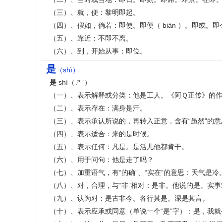
（三）、就，便：黎明即起。
（四）、假如，倘若：即使。即便（ biàn ）。即或。即
（五）、靠近：不即不离。
（六）、到，开始从事：即位。
是
（shì）
是
shì（ㄕˋ）
（一）、表示解释或分类：他是工人。《阿Ｑ正传》的
（二）、表示存在：满身是汗。
（三）、表示承认所说的，再转入正意，含有“虽然”的
（四）、表示适合：来的是时候。
（五）、表示任何：凡是。是活儿他都肯干。
（六）、用于问句：他是走了吗？
（七）、加重语气，有“的确”、“实在”的意思：天气是冷
（八）、对，合理，与“非”相对：是非。他说的是。实事
（九）、认为对：是古非今。各行其是。深是其言。
（十）、表示应承或同意（单说一个“是”字）：是，我就