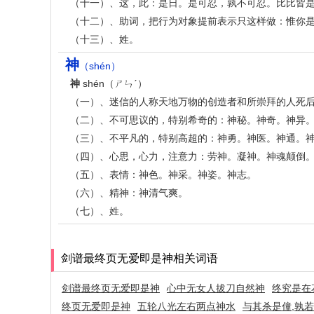
（十一）、这，此：是日。是可忍，孰不可忍。比比皆
（十二）、助词，把行为对象提前表示只这样做：惟你
（十三）、姓。
神
（shén）
神
shén（ㄕㄣˊ）
（一）、迷信的人称天地万物的创造者和所崇拜的人死
（二）、不可思议的，特别希奇的：神秘。神奇。神异
（三）、不平凡的，特别高超的：神勇。神医。神通。
（四）、心思，心力，注意力：劳神。凝神。神魂颠倒
（五）、表情：神色。神采。神姿。神志。
（六）、精神：神清气爽。
（七）、姓。
剑谱最终页无爱即是神相关词语
剑谱最终页无爱即是神
心中无女人拔刀自然神
终究是在
终页无爱即是神
五轮八光左右两点神水
与其杀是僮,孰