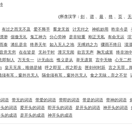
持
(所含汉字：
剑
、
谱
、
最
、
终
、
页
、
无
有过之而无不及
爱不释手
羣龙无首
计无付之
神机妙用
昨非今是
缥渺
倨傲无礼
鬼工神力
分心劳神
是非轻重
刚正无私
有命无运
淫
而泰
淆乱是非
终养天年
如入无人之地
无缚鸡之力
骤雨不终日
漠
音意无穷
在在皆是
无补于时
湮灭无闻
欲言无声
胸无成算
终非池
先即制人
万无失一
计无由出
惟义是从
举无遗算
言中无物
心无二想
为
皇天无亲，唯德是辅
呼之即至，挥之即去
匣剑何时跃
言之无罪，
墙须有耳，窗外岂无人
隔舍须有耳，窗外岂无人
食之无味，弃之不甘
的词语
带无的词语
带爱的词语
带即的词语
带是的词语
带神的词语
开头的词语
爱开头的词语
即开头的词语
是开头的词语
神开头的词语
开头的成语
是开头的成语
神开头的成语