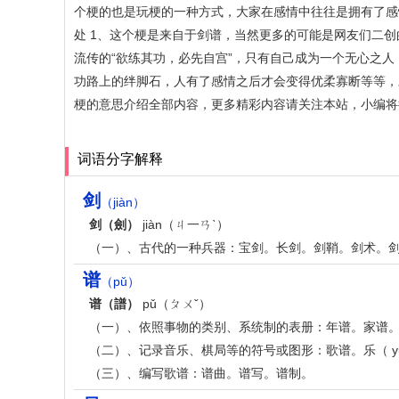
个梗的也是玩梗的一种方式，大家在感情中往往是拥有了感
处 1、这个梗是来自于剑谱，当然更多的可能是网友们二
流传的“欲练其功，必先自宫”，只有自己成为一个无心之人
功路上的绊脚石，人有了感情之后才会变得优柔寡断等等，
梗的意思介绍全部内容，更多精彩内容请关注本站，小编将
词语分字解释
剑
（jiàn）
剑（劍）
jiàn（ㄐ一ㄢˋ）
（一）、古代的一种兵器：宝剑。长剑。剑鞘。剑术。
谱
（pǔ）
谱（譜）
pǔ（ㄆㄨˇ）
（一）、依照事物的类别、系统制的表册：年谱。家谱
（二）、记录音乐、棋局等的符号或图形：歌谱。乐（ y
（三）、编写歌谱：谱曲。谱写。谱制。