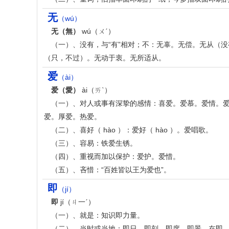
无
（wú）
无（無）
wú（ㄨˊ）
（一）、没有，与“有”相对；不：无辜。无偿。无从（
（只，不过）。无动于衷。无所适从。
爱
（ài）
爱（愛）
ài（ㄞˋ）
（一）、对人或事有深挚的感情：喜爱。爱慕。爱情。
爱。厚爱。热爱。
（二）、喜好（ hào ）：爱好（ hào ）。爱唱歌。
（三）、容易：铁爱生锈。
（四）、重视而加以保护：爱护。爱惜。
（五）、吝惜：“百姓皆以王为爱也”。
即
（jí）
即
jí（ㄐ一ˊ）
（一）、就是：知识即力量。
（二）、当时或当地：即日。即刻。即席。即景。在即。即兴