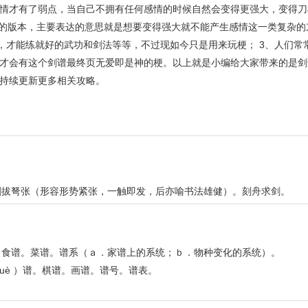
情才有了弱点，当自己不拥有任何感情的时候自然会变得更强大，变得刀
创的版本，主要表达的意思就是想要变得强大就不能产生感情这一类复杂的东
，才能练就好的武功和剑法等等，不过现如今只是用来玩梗； 3、人们常
才会有这个剑谱最终页无爱即是神的梗。以上就是小编给大家带来的是剑
持续更新更多相关攻略。
剑拔弩张（形容形势紧张，一触即发，后亦喻书法雄健）。刻舟求剑。
。食谱。菜谱。谱系（ａ．家谱上的系统；ｂ．物种变化的系统）。
uè ）谱。棋谱。画谱。谱号。谱表。