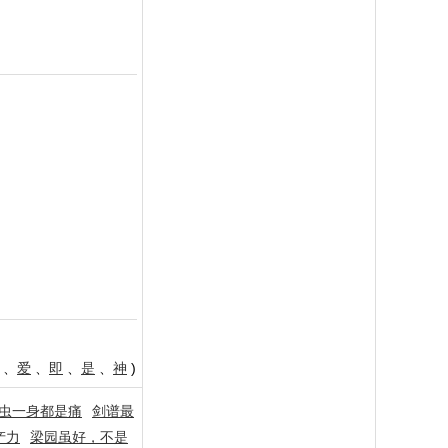
、
爱
、
即
、
是
、
神
)
虫一身都是痛
剑谱最
产力
梁园虽好，不是