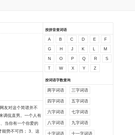
按拼音查词语
A
B
C
D
E
F
G
H
J
K
L
M
N
O
P
Q
R
S
T
W
X
Y
Z
按词语字数查询
两字词语
三字词语
四字词语
五字词语
网友对这个简谱并不
六字词语
七字词语
来调侃直男。一个人有
八字词语
九字词语
2、当你有一个你爱的
能势不可挡； 3、这
十字词语
十一字词语