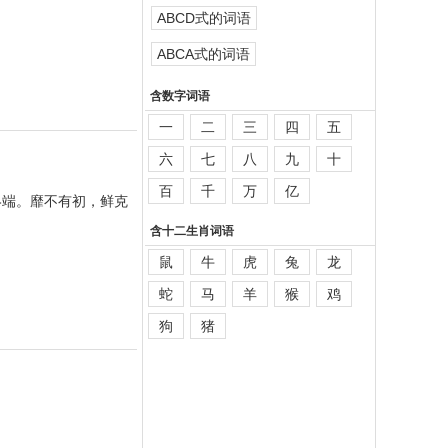
ABCD式的词语
ABCA式的词语
含数字词语
一
二
三
四
五
六
七
八
九
十
百
千
万
亿
。终端。靡不有初，鲜克
含十二生肖词语
鼠
牛
虎
兔
龙
蛇
马
羊
猴
鸡
狗
猪