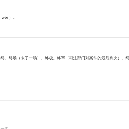
éi ）。
始”相对：年终。终场（末了一场）。终极。终审（司法部门对案件的最后判决）
。
的一面。