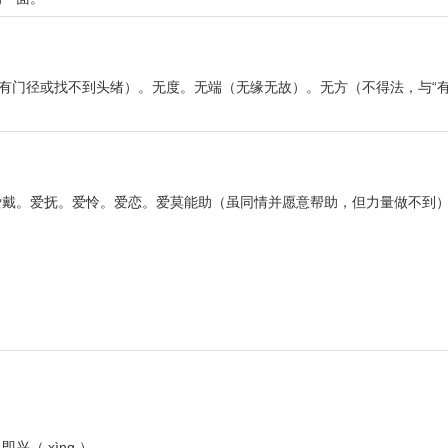
没有门径或找不到头绪）。无度。无端（无缘无故）。无方（不得法，与“有
爱戴。爱抚。爱怜。爱恋。爱莫能助（虽同情并愿意帮助，但力量做不到
（ xìng ）。