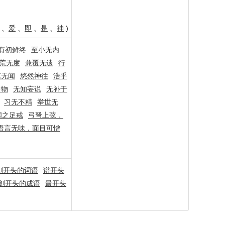
、
爱
、
即
、
是
、
神
)
有初鲜终
至小无内
荒无度
兼覆无遗
行
漠无闻
悠然神往
浩乎
中物
无知妄说
无补于
习无不精
举世无
闻之足戒
弓弩上弦，
语言无味，面目可憎
剑开头的词语
谱开头
剑开头的成语
最开头