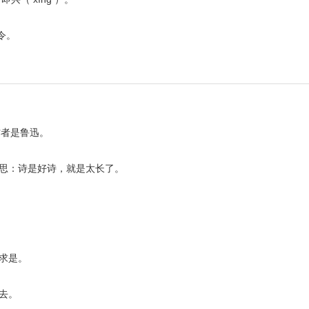
令。
作者是鲁迅。
意思：诗是好诗，就是太长了。
。
求是。
去。