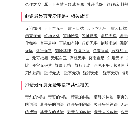
久住之乡
愿天下有情人终成眷属
牡丹花好，终须緑叶扶
剑谱最终页无爱即是神相关成语
无论如何
天下本无事，庸人自扰
天下本无事，庸人自扰
愚妄无知
超神入化
装神扮鬼
装神做鬼
虚幻无实
虚无
化如神
言事若神
下笔如有神
行所无事
刻船求剑
否终
无际
诸行无常
知幾其神
终食之间
终虚所望
言有尽而
世
无可把握
无瑕白玉
高枕无事
莫衷壹是
知足无求
比
便宜无好货
疑事无功，疑行无名
路见不平，拔剑相
刀剑出鞘
疑行无成，疑事无功
疑行无名，疑事无功
隔
剑谱最终页无爱即是神其他相关
带剑的词语
带谱的词语
带最的词语
带终的词语
带页
的词语
最开头的词语
终开头的词语
页开头的词语
无
的成语
终开头的成语
无开头的成语
爱开头的成语
即