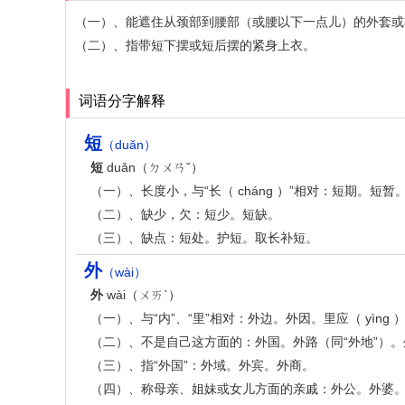
（一）、能遮住从颈部到腰部（或腰以下一点儿）的外套或
（二）、指带短下摆或短后摆的紧身上衣。
词语分字解释
短
（duǎn）
短
duǎn（ㄉㄨㄢˇ）
（一）、长度小，与“长（ cháng ）”相对：短期。
（二）、缺少，欠：短少。短缺。
（三）、缺点：短处。护短。取长补短。
外
（wài）
外
wài（ㄨㄞˋ）
（一）、与“内”、“里”相对：外边。外因。里应（ yìng ）
（二）、不是自己这方面的：外国。外路（同“外地”）
（三）、指“外国”：外域。外宾。外商。
（四）、称母亲、姐妹或女儿方面的亲戚：外公。外婆