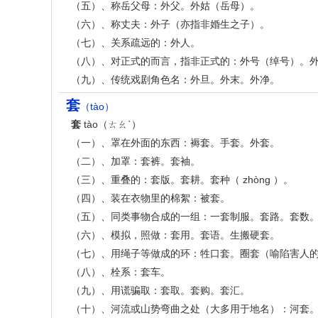
（五）、称岳父母：外父。外姑（岳母）。
（六）、称丈夫：外子（亦指非婚生之子）。
（七）、关系疏远的：外人。
（八）、对正式的而言，指非正式的：外号（绰号）。外史
（九）、传统戏剧角色名：外旦。外末。外净。
套
（tào）
套
tào（ㄊㄠˋ）
（一）、罩在外面的东西：褥套。手套。外套。
（二）、加罩：套裤。套袖。
（三）、重叠的：套版。套耕。套种（ zhòng ）。
（四）、装在衣物里的棉絮：被套。
（五）、同类事物合成的一组：一套制服。套路。套数
（六）、模拟，照做：套用。套语。生搬硬套。
（七）、用绳子等做成的环：牲口套。圈套（喻陷害人
（八）、栓系：套车。
（九）、用谎骗取：套取。套购。套汇。
（十）、河流或山势弯曲之处（大多用于地名）：河套