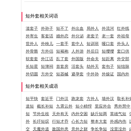
短外套相关词语
滥套子
外孙子
短不了
外出血
局外人
外流河
红外线
外寄生
客套话
婚外恋
外分泌
老套子
老一套
外祖母
世外人
外秧儿
一套手
套中人
短训班
哑口套
外头人
外骨骼
方外侣
短褐袍
人外游
外后日
短缨缨
套口供
软套套
外江话
乱了套
外国版
外命夫
短距离
外交部
长短星
短簿祠
首套房
活套头
劫外天
套包子
短绌脉
外切圆
方外交
短器械
避孕套
中外孙
外燥证
国内外
短外套相关成语
短平快
套近乎
门外汉
跑龙套
方外人
墙外汉
取长补
道短
截长补短
九霄云外
短小精悍
里应外合
秀外慧中
短
节外生枝
天外有天
内外交困
缺斤短两
英雄气短
外
长吁短叹
行短才乔
心长力短
整本大套
外感内伤
交
天魔外道
敌国外患
意外之财
争长争短
没里没外