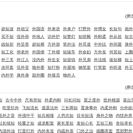
(所
超短波
外祖父
外国语
外来语
外来户
打野外
外甥女
长短句
画外
买不短
侄外孙
外地人
访外护
短檠灯
短统靴
外刚柔
外从祖
短古
凶短折
外呈答
超短裤
方外游
笔外法
外耳道
中外比
外间屋
身外
短工化
傍老外
外国佬
丁外艰
短辕车
外命妇
方外友
何其短
上圈
外三关
外江人
没内外
外生女
短提铳
外兄弟
外法线
拔短梯
短上
连环套
弦外音
狼外婆
短打扮
外屋地
钢笔套
打笔套
外听道
外王
内外学
身外身
鼓外圈
外接员
物外人
(所
短
古今中外
尺有所短
外柔内刚
问长问短
置之度外
世外桃源
喜出
吃里扒外
飞短流长
逍遥法外
三长两短
置身事外
内柔外刚
分外妖
弦外之音
外强中干
短兵相接
人穷志短
目光短浅
身外之物
内忧外患
以长续短
轻重之短
成龙配套
家长里短
发短心长
五短三粗
舍短录长
内清外浊
打里打外
内外夹攻
内疏外亲
门外之治
插圈弄套
荒郊野外