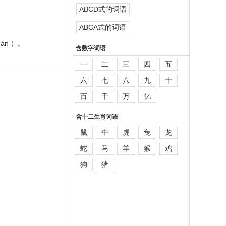
ABCD式的词语
ABCA式的词语
n ）。
含数字词语
一
二
三
四
五
六
七
八
九
十
百
千
万
亿
含十二生肖词语
鼠
牛
虎
兔
龙
蛇
马
羊
猴
鸡
狗
猪