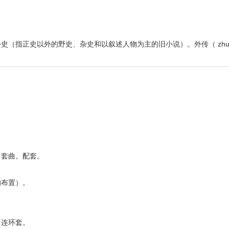
（指正史以外的野史、杂史和以叙述人物为主的旧小说）。外传（ zhuà
。套曲。配套。
的布置）。
。连环套。