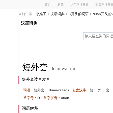
首页
|
胎教
|
预产期计算器
|
安全期计算
当前位置：
小娃子
>
汉语词典
>
D开头的词语
>
duan开头的
汉语词典
短外套
duǎn wài tào
短外套读音发音
词语：
短外套 （duanwaitao）
包含汉字：
短
、
外
、
套
首字母：
D
首字拼音：
duan
词语解释