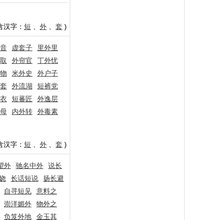
含汉字：
短
、
外
、
套
)
音
虚套子
里外里
取
外帘官
丁外忧
物
米外史
外户子
套
外流湖
短裤党
衣
短蕃匠
外逸层
母
内外转
外毒素
含汉字：
短
、
外
、
套
)
望外
驰名中外
说长
娆
长话短说
扬长避
自寻短见
意料之
崇洋媚外
物外之
负笈外地
金玉其