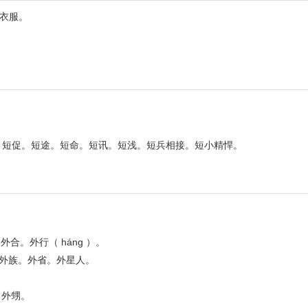
衣服。
短暂。短促。短途。短命。短讯。短浅。短兵相接。短小精悍。
外合。外行（ háng ）。
。外族。外省。外星人。
。外甥。