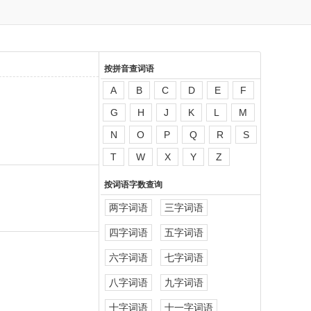
按拼音查词语
A
B
C
D
E
F
G
H
J
K
L
M
N
O
P
Q
R
S
T
W
X
Y
Z
按词语字数查询
两字词语
三字词语
四字词语
五字词语
六字词语
七字词语
八字词语
九字词语
十字词语
十一字词语