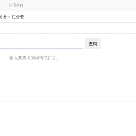
器
|
汉语字典
词语
>
短外套
查询
输入要查询的词语或拼音。